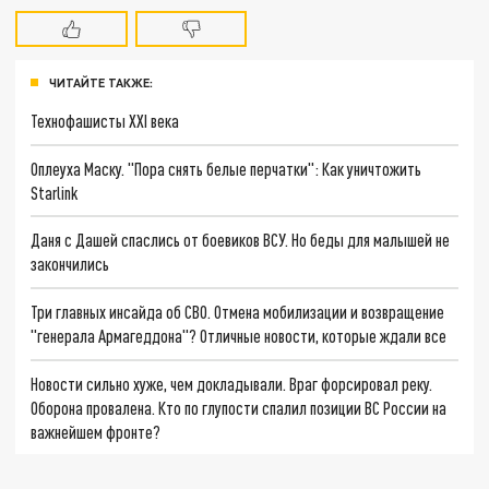
ЧИТАЙТЕ ТАКЖЕ:
Технофашисты XXI века
Оплеуха Маску. "Пора снять белые перчатки": Как уничтожить
Starlink
Даня с Дашей спаслись от боевиков ВСУ. Но беды для малышей не
закончились
Три главных инсайда об СВО. Отмена мобилизации и возвращение
"генерала Армагеддона"? Отличные новости, которые ждали все
Новости сильно хуже, чем докладывали. Враг форсировал реку.
Оборона провалена. Кто по глупости спалил позиции ВС России на
важнейшем фронте?