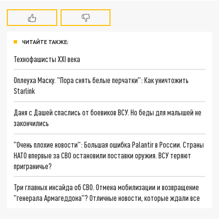
ЧИТАЙТЕ ТАКЖЕ:
Технофашисты XXI века
Оплеуха Маску. "Пора снять белые перчатки": Как уничтожить
Starlink
Даня с Дашей спаслись от боевиков ВСУ. Но беды для малышей не
закончились
"Очень плохие новости": Большая ошибка Palantir в России. Страны
НАТО впервые за СВО остановили поставки оружия. ВСУ теряют
приграничье?
Три главных инсайда об СВО. Отмена мобилизации и возвращение
"генерала Армагеддона"? Отличные новости, которые ждали все