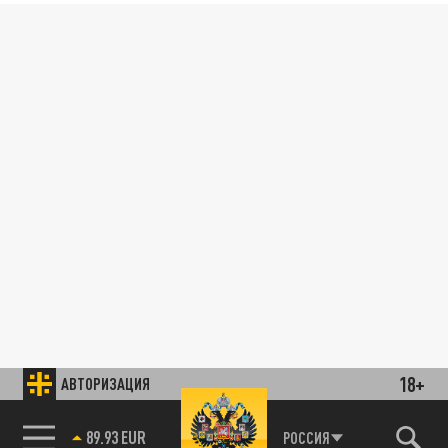
18+
АВТОРИЗАЦИЯ
89.93 EUR
РОССИЯ