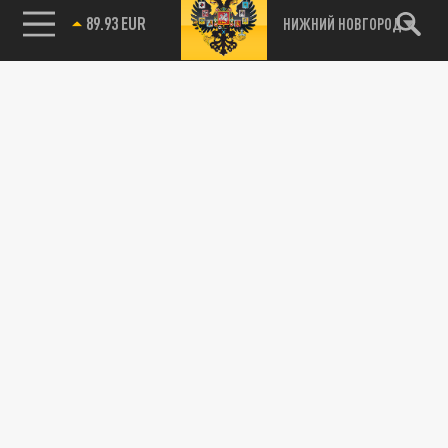
89.93 EUR
НИЖНИЙ НОВГОРОД
115093, г. Москва, переулок Партийный,
д.1, к.57, стр.3, эт.1, пом.I, ком.45
Тел.:
+7 (495) 374-77-73
info@tsargrad.tv
Адрес для пресс-релизов
press@tsargrad.tv