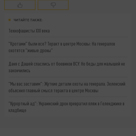
ЧИТАЙТЕ ТАКЖЕ:
Технофашисты XXI века
"Кротами" были все? Теракт в центре Москвы: На генералов
охотятся "живые дроны"
Даня с Дашей спаслись от боевиков ВСУ. Но беды для малышей не
закончились
"Мы вас заставим": Жуткие детали охоты на генерала. Зеленский
объяснил главный смысл теракта в центре Москвы
"Курортный ад": Украинский дрон превратил пляж в Геленджике в
кладбище