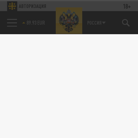
18+
АВТОРИЗАЦИЯ
89.93 EUR
РОССИЯ