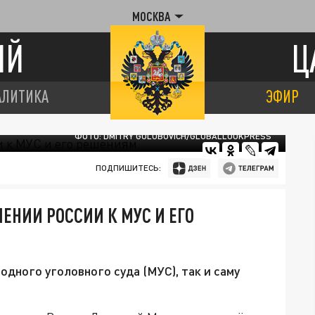
МОСКВА
ИЙ
Ц
АЛИТИКА
ЭФИР
ФОТО: DMITRY GOLUBOVICH/GLOBALLOOKPRESS
ПОДПИШИТЕСЬ:
ЕНИИ РОССИИ К МУС И ЕГО
дного уголовного суда (МУС), так и саму