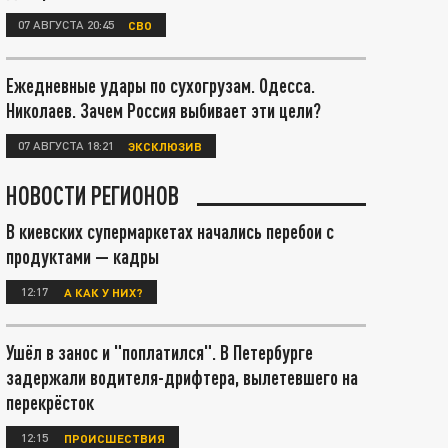
07 АВГУСТА 20:45
СВО
Ежедневные удары по сухогрузам. Одесса.
Николаев. Зачем Россия выбивает эти цели?
07 АВГУСТА 18:21
ЭКСКЛЮЗИВ
НОВОСТИ РЕГИОНОВ
В киевских супермаркетах начались перебои с
продуктами — кадры
12:17
А КАК У НИХ?
Ушёл в занос и "поплатился". В Петербурге
задержали водителя-дрифтера, вылетевшего на
перекрёсток
12:15
ПРОИСШЕСТВИЯ