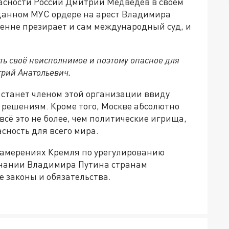
асности России Дмитрий Медведев в своём
данном МУС ордере на арест Владимира
ренне презирает и сам международный суд, и
ь своё неисполнимое и поэтому опасное для
трий Анатольевич.
е станет членом этой организации ввиду
ё решениям. Кроме того, Москве абсолютно
сё это не более, чем политические игрища,
сность для всего мира.
намерениях Кремля по урегулированию
инании Владимира Путина странам
 законы и обязательства.