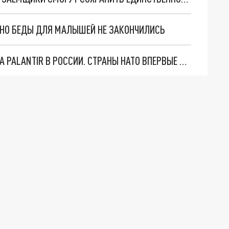
. НО БЕДЫ ДЛЯ МАЛЫШЕЙ НЕ ЗАКОНЧИЛИСЬ
"ОЧЕНЬ ПЛОХИЕ НОВОСТИ": БОЛЬШАЯ ОШИБКА PALANTIR В РОССИИ. СТРАНЫ НАТО ВПЕРВЫЕ ЗА СВО ОСТАНОВИЛИ ПОСТАВКИ ОРУЖИЯ. ВСУ ТЕРЯЮТ ПРИГРАНИЧЬЕ?