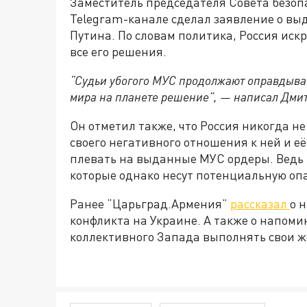
Заместитель председателя Совета безоп
Telegram-канале сделал заявление о вы
Путина. По словам политика, Россия иск
все его решения.
“Судьи убогого МУС продолжают оправдыват
мира на планете решение”, — написал Дми
Он отметил также, что Россия никогда н
своего негативного отношения к ней и е
плевать на выданные МУС ордеры. Ведь в
которые однако несут потенциальную опа
Ранее “Царьград.Армения”
рассказал
о 
конфликта на Украине. А также о напом
коллективного Запада выполнять свои же