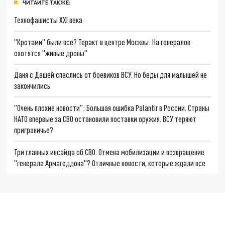
ЧИТАЙТЕ ТАКЖЕ:
Технофашисты XXI века
"Кротами" были все? Теракт в центре Москвы: На генералов
охотятся "живые дроны"
Даня с Дашей спаслись от боевиков ВСУ. Но беды для малышей не
закончились
"Очень плохие новости": Большая ошибка Palantir в России. Страны
НАТО впервые за СВО остановили поставки оружия. ВСУ теряют
приграничье?
Три главных инсайда об СВО. Отмена мобилизации и возвращение
"генерала Армагеддона"? Отличные новости, которые ждали все