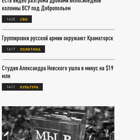
Есть видео разгрома дронами велосипедной
колонны ВСУ под Добропольем
14:22
СВО
Группировки русской армии окружают Краматорск
14:17
ПОЛИТИКА
Студия Александра Невского ушла в минус на $19
млн
14:11
КУЛЬТУРА