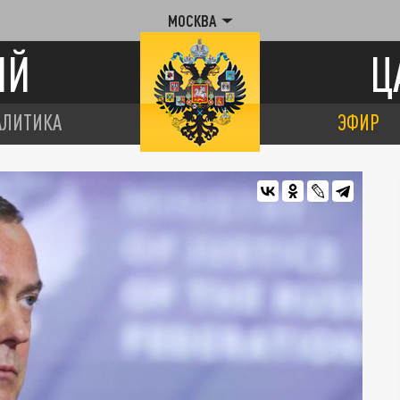
МОСКВА
ИЙ
Ц
АЛИТИКА
ЭФИР