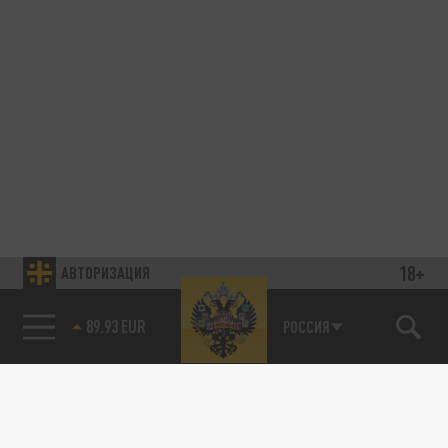
18+
АВТОРИЗАЦИЯ
89.93 EUR
РОССИЯ