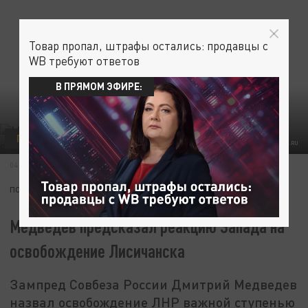
Товар пропал, штрафы остались: продавцы с
WB требуют ответов
В ПРЯМОМ ЭФИРЕ:
ПОЛИТИКА
ДОНБАСС
УКРАИНА
ФОТО: KREMLIN.RU
04 ИЮЛЯ 15:04
ПОДПИШИТЕСЬ:
Медведев предсказал реакцию Запада на
освобождение Лисичанска
Зампред Совбеза России Дмитрий Медведев
назвал освобождение ЛНР важной ступенью