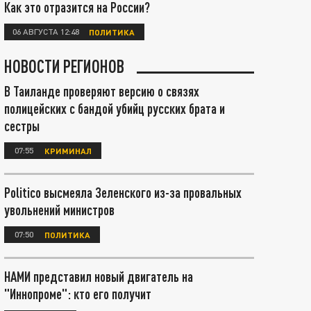
Как это отразится на России?
06 АВГУСТА 12:48
ПОЛИТИКА
НОВОСТИ РЕГИОНОВ
В Таиланде проверяют версию о связях
полицейских с бандой убийц русских брата и
сестры
07:55
КРИМИНАЛ
Politico высмеяла Зеленского из-за провальных
увольнений министров
07:50
ПОЛИТИКА
НАМИ представил новый двигатель на
"Иннопроме": кто его получит