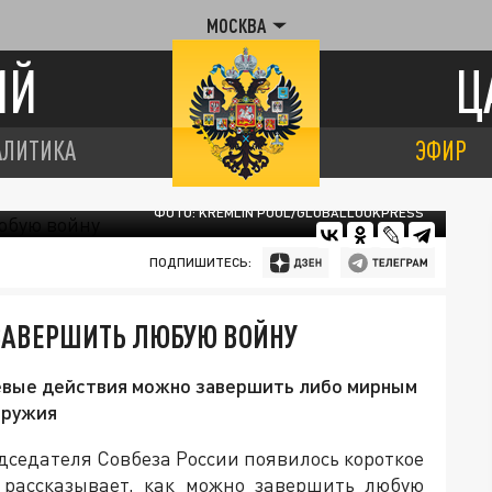
МОСКВА
ИЙ
Ц
АЛИТИКА
ЭФИР
ФОТО: KREMLIN POOL/GLOBALLOOKPRESS
ПОДПИШИТЕСЬ:
 ЗАВЕРШИТЬ ЛЮБУЮ ВОЙНУ
оевые действия можно завершить либо мирным
оружия
дседателя Совбеза России появилось короткое
 рассказывает, как можно завершить любую