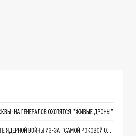
ОСКВЫ: НА ГЕНЕРАЛОВ ОХОТЯТСЯ "ЖИВЫЕ ДРОНЫ"
HARPER’S MAGAZINE: МИР ОКАЗАЛСЯ НА ПОРОГЕ ЯДЕРНОЙ ВОЙНЫ ИЗ-ЗА "САМОЙ РОКОВОЙ ОШИБКИ" США