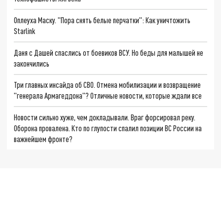
Оплеуха Маску. "Пора снять белые перчатки": Как уничтожить
Starlink
Даня с Дашей спаслись от боевиков ВСУ. Но беды для малышей не
закончились
Три главных инсайда об СВО. Отмена мобилизации и возвращение
"генерала Армагеддона"? Отличные новости, которые ждали все
Новости сильно хуже, чем докладывали. Враг форсировал реку.
Оборона провалена. Кто по глупости спалил позиции ВС России на
важнейшем фронте?