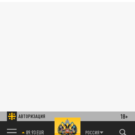
18+
АВТОРИЗАЦИЯ
89.93 EUR
РОССИЯ