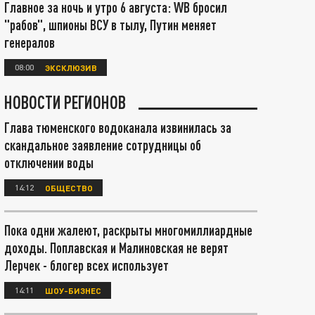
Главное за ночь и утро 6 августа: WB бросил
"рабов", шпионы ВСУ в тылу, Путин меняет
генералов
08:00
ЭКСКЛЮЗИВ
НОВОСТИ РЕГИОНОВ
Глава тюменского водоканала извинилась за
скандальное заявление сотрудницы об
отключении воды
14:12
ОБЩЕСТВО
Пока одни жалеют, раскрыты многомиллиардные
доходы. Поплавская и Малиновская не верят
Лерчек - блогер всех использует
14:11
ШОУ-БИЗНЕС