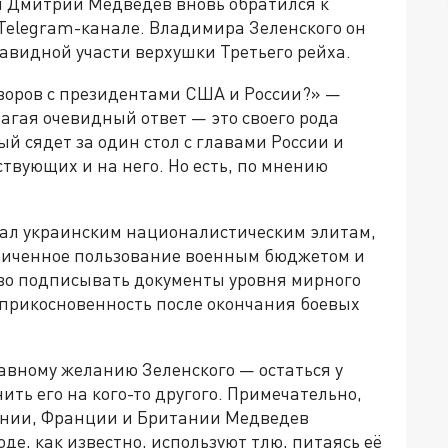
и Дмитрий Медведев вновь обратился к
 Telegram-канале. Владимира Зеленского он
завидной участи верхушки Третьего рейха.
воров с президентами США и России?» —
лагая очевидный ответ — это своего рода
й сядет за один стол с главами России и
твующих и на него. Но есть, по мнению
нал украинским националистическим элитам,
ниченное пользование военным бюджетом и
аво подписывать документы уровня мирного
еприкосновенность после окончания боевых
лавному желанию Зеленского — остаться у
ить его на кого-то другого. Примечательно,
мании, Франции и Британии Медведев
де, как известно, используют тлю, питаясь её