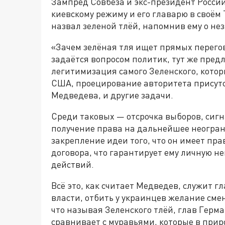
Зампред Совбеза и экс-президент Росси
киевскому режиму и его главарю в своём
назвал зеленой тлёй, напомнив ему о не
«Зачем зелёная тля ищет прямых перего
задаётся вопросом политик, тут же пред
легитимизация самого Зеленского, которы
США, проецирование авторитета присутс
Медведева, и другие задачи.
Среди таковых — отсрочка выборов, сиг
получение права на дальнейшее неогра
закрепление идеи того, что он имеет пр
договора, что гарантирует ему личную н
действий.
Всё это, как считает Медведев, служит г
власти, отбить у украинцев желание смен
что называя Зеленского тлёй, глав Гер
сравнивает с муравьями, которые в приро