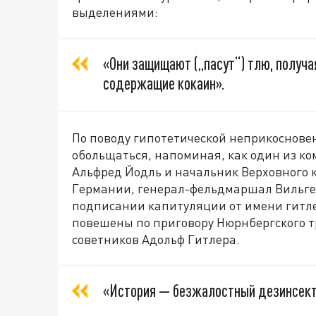
выделениями:
«Они защищают („пасут“) тлю, получа
содержащие кокаин».
По поводу гипотетической неприкоснове
обольщаться, напоминая, как один из 
Альфред Йодль и начальник Верховного
Германии, генерал-фельдмаршал Вильгел
подписании капитуляции от имени гитле
повешены по приговору Нюрнбергского т
советников Адольф Гитлера.
«История — безжалостный дезинсект