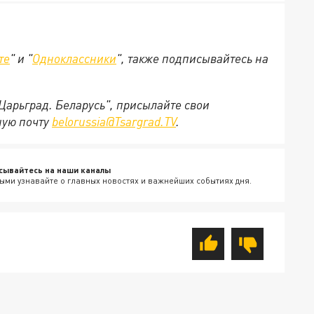
те
" и "
Одноклассники
", также подписывайтесь на
"Царьград. Беларусь", присылайте свои
ную почту
belorussia@Tsargrad.TV
.
сывайтесь на наши каналы
ыми узнавайте о главных новостях и важнейших событиях дня.