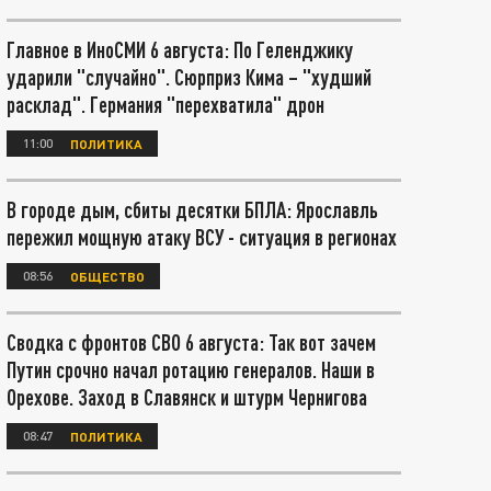
Главное в ИноСМИ 6 августа: По Геленджику
ударили "случайно". Сюрприз Кима – "худший
расклад". Германия "перехватила" дрон
11:00
ПОЛИТИКА
В городе дым, сбиты десятки БПЛА: Ярославль
пережил мощную атаку ВСУ - ситуация в регионах
08:56
ОБЩЕСТВО
Сводка с фронтов СВО 6 августа: Так вот зачем
Путин срочно начал ротацию генералов. Наши в
Орехове. Заход в Славянск и штурм Чернигова
08:47
ПОЛИТИКА