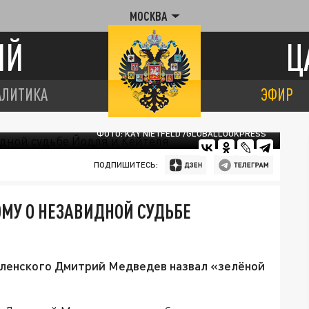
МОСКВА
ИЙ
Ц
АЛИТИКА
ЭФИР
ФОТО: KAY NIETFELD /GLOBALLOOKPRESS
ПОДПИШИТЕСЬ:
МУ О НЕЗАВИДНОЙ СУДЬБЕ
еленского Дмитрий Медведев назвал «зелёной