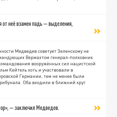
я от неё взамен падь — выделения,
нности Медведев советует Зеленскому не
командующих Вермахтом генерал-полковник
 командования вооружённых сил нацистской
ьм Кейтель хоть и участвовали в
ровской Германии, тем не менее были
рибунала. Оба входили в ближний круг
ор», — заключил Медведев.