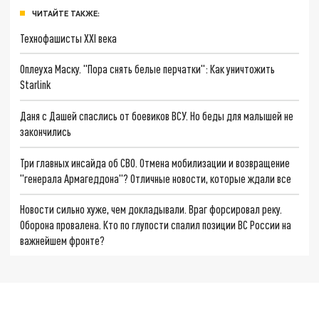
ЧИТАЙТЕ ТАКЖЕ:
Технофашисты XXI века
Оплеуха Маску. "Пора снять белые перчатки": Как уничтожить
Starlink
Даня с Дашей спаслись от боевиков ВСУ. Но беды для малышей не
закончились
Три главных инсайда об СВО. Отмена мобилизации и возвращение
"генерала Армагеддона"? Отличные новости, которые ждали все
Новости сильно хуже, чем докладывали. Враг форсировал реку.
Оборона провалена. Кто по глупости спалил позиции ВС России на
важнейшем фронте?