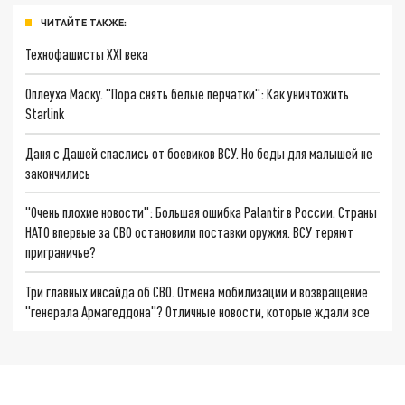
ЧИТАЙТЕ ТАКЖЕ:
Технофашисты XXI века
Оплеуха Маску. "Пора снять белые перчатки": Как уничтожить
Starlink
Даня с Дашей спаслись от боевиков ВСУ. Но беды для малышей не
закончились
"Очень плохие новости": Большая ошибка Palantir в России. Страны
НАТО впервые за СВО остановили поставки оружия. ВСУ теряют
приграничье?
Три главных инсайда об СВО. Отмена мобилизации и возвращение
"генерала Армагеддона"? Отличные новости, которые ждали все