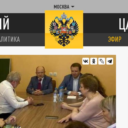
МОСКВА
ИЙ
Ц
АЛИТИКА
ЭФИР