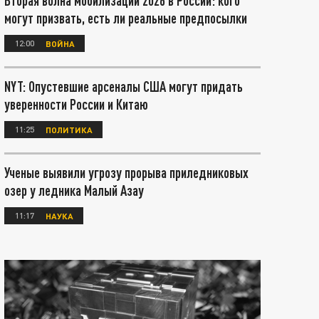
Вторая волна мобилизации 2026 в России: кого
могут призвать, есть ли реальные предпосылки
12:00
ВОЙНА
NYT: Опустевшие арсеналы США могут придать
уверенности России и Китаю
11:25
ПОЛИТИКА
Ученые выявили угрозу прорыва приледниковых
озер у ледника Малый Азау
11:17
НАУКА