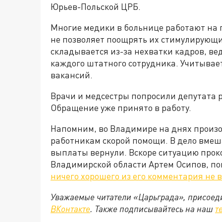
Юрьев-Польской ЦРБ.
Многие медики в больнице работают на 
не позволяет поощрять их стимулирующ
складывается из-за нехватки кадров, ве
каждого штатного сотрудника. Учитывает
вакансий.
Врачи и медсестры попросили депутата р
Обращение уже принято в работу.
Напомним, во Владимире на днях произ
работникам скорой помощи. В дело вмеш
выплаты вернули. Вскоре ситуацию про
Владимирской области Артем Осипов, по
ничего хорошего из его комментария не
Уважаемые читатели «Царьграда», присоеди
ВКонтакте
. Также подписывайтесь на наш
т