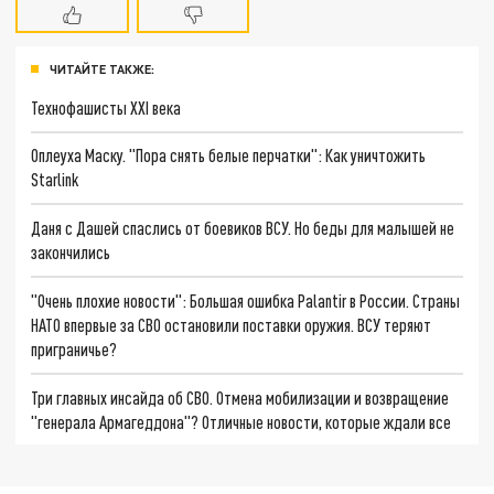
ЧИТАЙТЕ ТАКЖЕ:
Технофашисты XXI века
Оплеуха Маску. "Пора снять белые перчатки": Как уничтожить
Starlink
Даня с Дашей спаслись от боевиков ВСУ. Но беды для малышей не
закончились
"Очень плохие новости": Большая ошибка Palantir в России. Страны
НАТО впервые за СВО остановили поставки оружия. ВСУ теряют
приграничье?
Три главных инсайда об СВО. Отмена мобилизации и возвращение
"генерала Армагеддона"? Отличные новости, которые ждали все