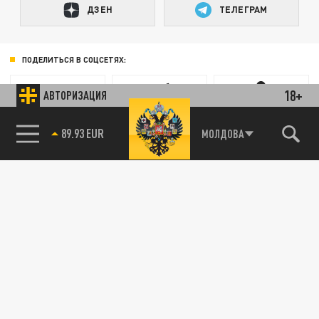
ДЗЕН
ТЕЛЕГРАМ
ПОДЕЛИТЬСЯ В СОЦСЕТЯХ:
18+
АВТОРИЗАЦИЯ
85.64 BRENT
МОЛДОВА
89.93 EUR
Новости партнёров
Агрегатор новостей 24СМИ