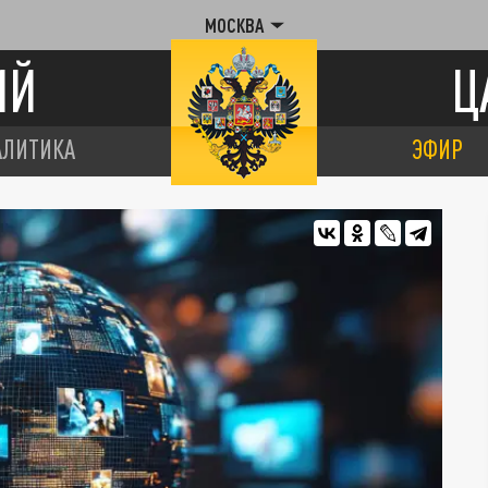
МОСКВА
ИЙ
Ц
АЛИТИКА
ЭФИР