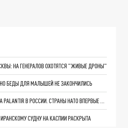
ОСКВЫ: НА ГЕНЕРАЛОВ ОХОТЯТСЯ "ЖИВЫЕ ДРОНЫ"
. НО БЕДЫ ДЛЯ МАЛЫШЕЙ НЕ ЗАКОНЧИЛИСЬ
"ОЧЕНЬ ПЛОХИЕ НОВОСТИ": БОЛЬШАЯ ОШИБКА PALANTIR В РОССИИ. СТРАНЫ НАТО ВПЕРВЫЕ ЗА СВО ОСТАНОВИЛИ ПОСТАВКИ ОРУЖИЯ. ВСУ ТЕРЯЮТ ПРИГРАНИЧЬЕ?
О ИРАНСКОМУ СУДНУ НА КАСПИИ РАСКРЫТА