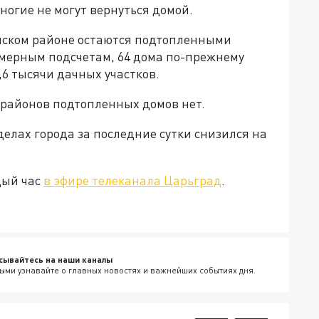
огие не могут вернуться домой.
ском районе остаются подтопленными
имерным подсчетам, 64 дома по-прежнему
,6 тысячи дачных участков.
 районов подтопленных домов нет.
елах города за последние сутки снизился на
дый час
в эфире телеканала Царьград
.
сывайтесь на наши каналы
ыми узнавайте о главных новостях и важнейших событиях дня.