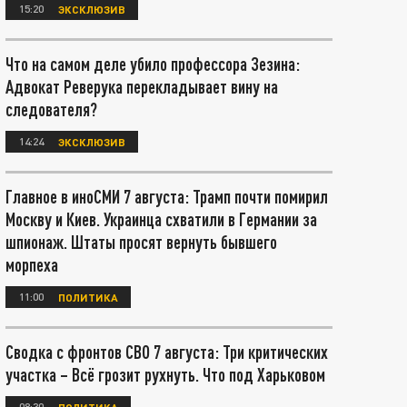
15:20
ЭКСКЛЮЗИВ
Что на самом деле убило профессора Зезина:
Адвокат Реверука перекладывает вину на
следователя?
14:24
ЭКСКЛЮЗИВ
Главное в иноСМИ 7 августа: Трамп почти помирил
Москву и Киев. Украинца схватили в Германии за
шпионаж. Штаты просят вернуть бывшего
морпеха
11:00
ПОЛИТИКА
Сводка с фронтов СВО 7 августа: Три критических
участка – Всё грозит рухнуть. Что под Харьковом
08:30
ПОЛИТИКА