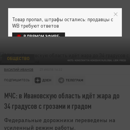
Товар пропал, штрафы остались: продавцы с
WB требуют ответов
В ПРЯМОМ ЭФИРЕ:
ОБЩЕСТВО
ФОТО: KONSTANTIN KOKOSHKIN/GLOBAL LOOK PRESS
ВАСИЛИЙ ИВАНОВ
27 ИЮЛЯ 16:32
ПОДПИШИТЕСЬ:
МЧС: в Ивановскую область идёт жара до
34 градусов с грозами и градом
Федеральные дорожники переведены на
усиленный режим работы.