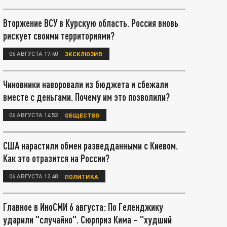
Вторжение ВСУ в Курскую область. Россия вновь
рискует своими территориями?
06 АВГУСТА 17:40
ЭКСКЛЮЗИВ
Чиновники наворовали из бюджета и сбежали
вместе с деньгами. Почему им это позволили?
06 АВГУСТА 14:52
ОБЩЕСТВО
США нарастили обмен разведданными с Киевом.
Как это отразится на России?
06 АВГУСТА 12:48
ПОЛИТИКА
Главное в ИноСМИ 6 августа: По Геленджику
ударили "случайно". Сюрприз Кима – "худший