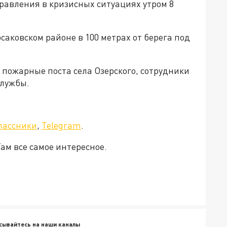
равления в кризисных ситуациях утром 8
рсаковском районе в 100 метрах от берега под
 пожарные поста села Озерского, сотрудники
службы.
а»!
лассники
,
Telegram
.
Там все самое интересное.
сывайтесь на наши каналы