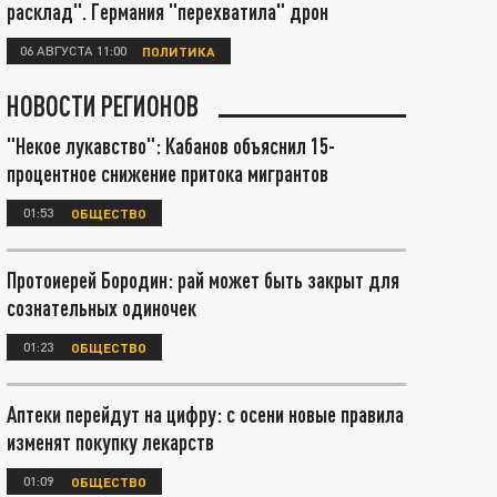
расклад". Германия "перехватила" дрон
06 АВГУСТА 11:00
ПОЛИТИКА
НОВОСТИ РЕГИОНОВ
"Некое лукавство": Кабанов объяснил 15-
процентное снижение притока мигрантов
01:53
ОБЩЕСТВО
Протоиерей Бородин: рай может быть закрыт для
сознательных одиночек
01:23
ОБЩЕСТВО
Аптеки перейдут на цифру: с осени новые правила
изменят покупку лекарств
01:09
ОБЩЕСТВО