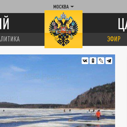
МОСКВА
ИЙ
Ц
АЛИТИКА
ЭФИР