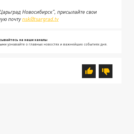
"Царьград Новосибирск", присылайте свои
ную почту
nsk@tsargrad.tv
сывайтесь на наши каналы
ыми узнавайте о главных новостях и важнейших событиях дня.