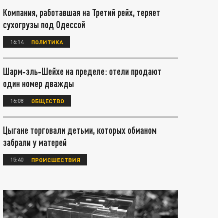
Компания, работавшая на Третий рейх, теряет
сухогрузы под Одессой
16:14
ПОЛИТИКА
Шарм‑эль‑Шейхе на пределе: отели продают
один номер дважды
16:08
ОБЩЕСТВО
Цыгане торговали детьми, которых обманом
забрали у матерей
15:40
ПРОИСШЕСТВИЯ