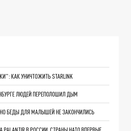
ТКИ": КАК УНИЧТОЖИТЬ STARLINK
РИНБУРГЕ ЛЮДЕЙ ПЕРЕПОЛОШИЛ ДЫМ
. НО БЕДЫ ДЛЯ МАЛЫШЕЙ НЕ ЗАКОНЧИЛИСЬ
"ОЧЕНЬ ПЛОХИЕ НОВОСТИ": БОЛЬШАЯ ОШИБКА PALANTIR В РОССИИ. СТРАНЫ НАТО ВПЕРВЫЕ ЗА СВО ОСТАНОВИЛИ ПОСТАВКИ ОРУЖИЯ. ВСУ ТЕРЯЮТ ПРИГРАНИЧЬЕ?