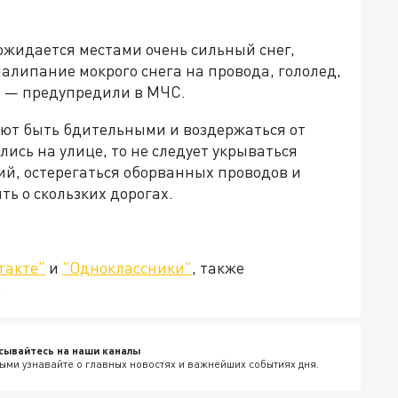
 ожидается местами очень сильный снег,
алипание мокрого снега на провода, гололед,
, — предупредили в МЧС.
ют быть бдительными и воздержаться от
лись на улице, то не следует укрываться
й, остерегаться оборванных проводов и
ть о скользких дорогах.
такте"
и
"Одноклассники"
, также
.
сывайтесь на наши каналы
ыми узнавайте о главных новостях и важнейших событиях дня.