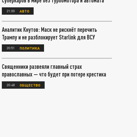
суперкаров в мире без турбомотора и автомата
21:00
АВТО
Аналитик Кнутов: Маск не рискнёт перечить
Трампу и не разблокирует Starlink для ВСУ
20:51
ПОЛИТИКА
Священники развеяли главный страх
православных — что будет при потере крестика
20:48
ОБЩЕСТВО