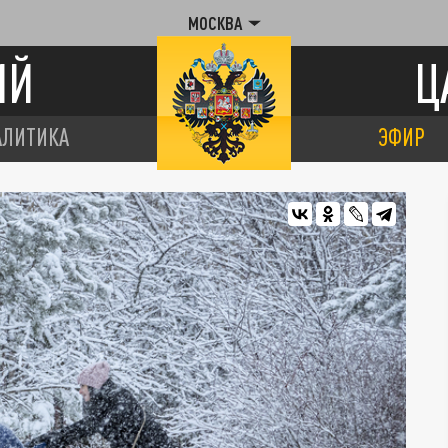
МОСКВА
ИЙ
Ц
АЛИТИКА
ЭФИР