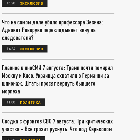
15:20
ЭКСКЛЮЗИВ
Что на самом деле убило профессора Зезина:
Адвокат Реверука перекладывает вину на
следователя?
14:24
ЭКСКЛЮЗИВ
Главное в иноСМИ 7 августа: Трамп почти помирил
Москву и Киев. Украинца схватили в Германии за
шпионаж. Штаты просят вернуть бывшего
морпеха
11:00
ПОЛИТИКА
Сводка с фронтов СВО 7 августа: Три критических
участка – Всё грозит рухнуть. Что под Харьковом
08:30
ПОЛИТИКА