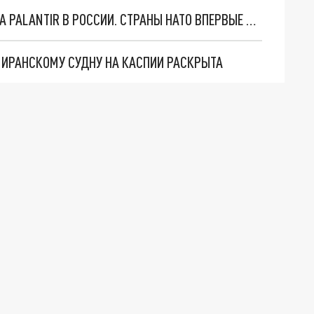
"ОЧЕНЬ ПЛОХИЕ НОВОСТИ": БОЛЬШАЯ ОШИБКА PALANTIR В РОССИИ. СТРАНЫ НАТО ВПЕРВЫЕ ЗА СВО ОСТАНОВИЛИ ПОСТАВКИ ОРУЖИЯ. ВСУ ТЕРЯЮТ ПРИГРАНИЧЬЕ?
О ИРАНСКОМУ СУДНУ НА КАСПИИ РАСКРЫТА