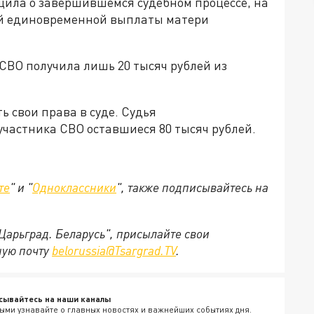
щила о завершившемся судебном процессе, на
ой единовременной выплаты матери
 СВО получила лишь 20 тысяч рублей из
 свои права в суде. Судья
участника СВО оставшиеся 80 тысяч рублей.
те
" и "
Одноклассники
", также подписывайтесь на
"Царьград. Беларусь", присылайте свои
ную почту
belorussia@Tsargrad.TV
.
сывайтесь на наши каналы
ыми узнавайте о главных новостях и важнейших событиях дня.