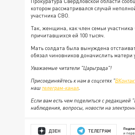
Прокуратура Свердловской области сооб
котором рассматривался случай неполн
участника СВО.
Так, женщина, как член семьи участника
причитавшихся ей 100 тысяч.
Мать солдата была вынуждена отстаивать
обязал чиновников доначислить матери 
Уважаемые читатели "Царьграда"!
Присоединяйтесь к нам в соцсетях "
ВКонтак
наш
телеграм-канал
.
Если вам есть чем поделиться с редакцией 
наблюдения, вопросы, новости на электрон
Подпи
ДЗЕН
ТЕЛЕГРАМ
и перв