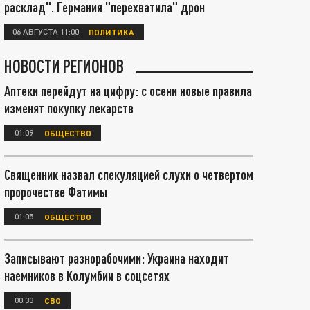
расклад". Германия "перехватила" дрон
06 АВГУСТА 11:00
ПОЛИТИКА
НОВОСТИ РЕГИОНОВ
Аптеки перейдут на цифру: с осени новые правила
изменят покупку лекарств
01:09
ОБЩЕСТВО
Священник назвал спекуляцией слухи о четвертом
пророчестве Фатимы
01:05
ОБЩЕСТВО
Записывают разнорабочими: Украина находит
наемников в Колумбии в соцсетях
00:33
СВО