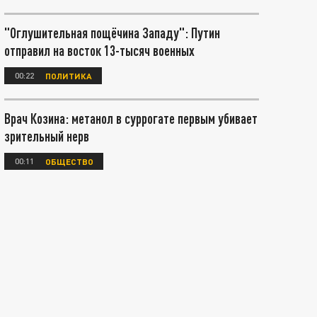
"Оглушительная пощёчина Западу": Путин
отправил на восток 13-тысяч военных
00:22
ПОЛИТИКА
Врач Козина: метанол в суррогате первым убивает
зрительный нерв
00:11
ОБЩЕСТВО