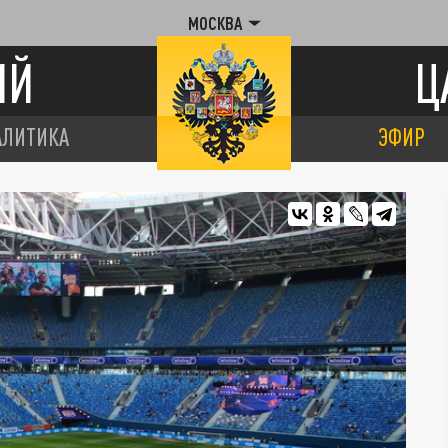
МОСКВА
ИЙ
Ц
АЛИТИКА
ЭФИР