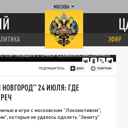
МОСКВА
ИЙ
Ц
АЛИТИКА
ЭФИР
ПАРТАКУ" УВЕЗТИ ПОБЕДУ. ТЕПЕРЬ ТО ЖЕ САМОЕ ИМ ПРЕДСТОИТ
 ЭКС-СПАРТАКОВЦЕВ © STUPNIKOV ALEXANDER/GLOBALLOOKPRESS
ПОДПИШИТЕСЬ:
 НОВГОРОД" 24 ИЮЛЯ: ГДЕ
ТРЕЧ
ичью в игре с московским "Локомотивом",
ами", которые не удалось одолеть "Зениту"