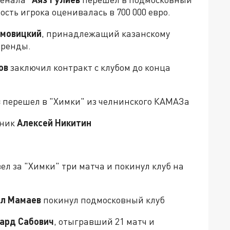
ость игрока оценивалась в 700 000 евро.
омовицкий
, принадлежащий казанскому
аренды.
зов
заключил контракт с клубом до конца
в
перешел в "Химки" из челнинского КАМАЗа
тник
Алексей Никитин
ел за "Химки" три матча и покинул клуб на
л Мамаев
покинул подмосковный клуб
ард Сабович
, отыгравший 21 матч и