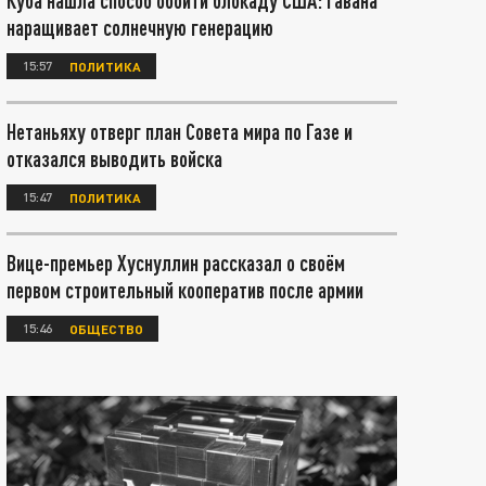
Куба нашла способ обойти блокаду США: Гавана
наращивает солнечную генерацию
15:57
ПОЛИТИКА
Нетаньяху отверг план Совета мира по Газе и
отказался выводить войска
15:47
ПОЛИТИКА
Вице-премьер Хуснуллин рассказал о своём
первом строительный кооператив после армии
15:46
ОБЩЕСТВО