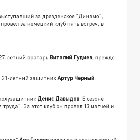
 выступавший за дрезденское "Динамо",
провел за немецкий клуб пять встреч, в
 27-летний вратарь
Виталий Гудиев
, прежде
ал 21-летний защитник
Артур Черный
,
й полузащитник
Денис Давыдов
. В сезоне
 труда". За этот клуб он провел 13 матчей и
сенала"
Аяз Гулиев
перешел в подмосковный