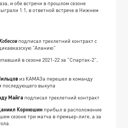
за, и обе встречи в прошлом сезоне
ыграли 1:1, в ответной встрече в Нижнем
Кобесов
подписал трехлетний контракт с
адикавказскую "Аланию"
упавший в сезоне 2021-22 за "Спартак-2",
Шильцов
из КАМАЗа перешел в команду
м последующего выкупа
ду Майга
подписал трехлетний контракт
аниил Корнюшин
прибыл в расположение
шем сезоне три матча в премьер-лиге, а за
гола.