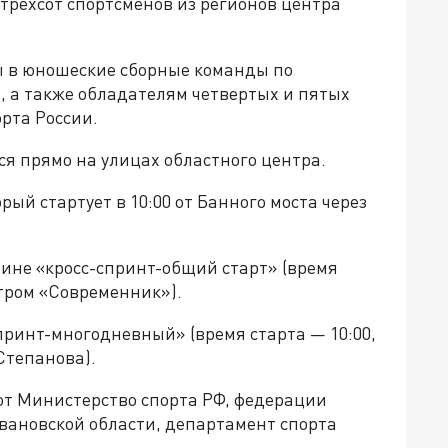
о трехсот спортсменов из регионов центра
ы в юношеские сборные команды по
 а также обладателям четвертых и пятых
орта России.
ся прямо на улицах областного центра.
орый стартует в 10:00 от Банного моста через
лине «кросс-спринт-общий старт» (время
атром «Современник»).
спринт-многодневный» (время старта — 10:00,
Степанова).
т Министерство спорта РФ, федерации
вановской области, департамент спорта