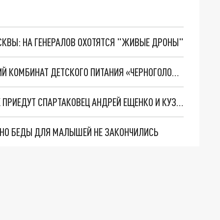
ОСКВЫ: НА ГЕНЕРАЛОВ ОХОТЯТСЯ "ЖИВЫЕ ДРОНЫ"
СМИ: KRAFT HEINZ ХОЧЕТ ПРОДАТЬ ИВАНОВСКИЙ КОМБИНАТ ДЕТСКОГО ПИТАНИЯ «ЧЕРНОГОЛОВКЕ»
НА ОТКРЫТИЕ СТАДИОНА «ТРУД» В РОДНИКАХ ПРИЕДУТ СПАРТАКОВЕЦ АНДРЕЙ ЕЩЕНКО И КУЗЯ ИЗ «УНИВЕРА»
. НО БЕДЫ ДЛЯ МАЛЫШЕЙ НЕ ЗАКОНЧИЛИСЬ