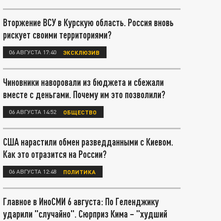
Вторжение ВСУ в Курскую область. Россия вновь
рискует своими территориями?
06 АВГУСТА 17:40
ЭКСКЛЮЗИВ
Чиновники наворовали из бюджета и сбежали
вместе с деньгами. Почему им это позволили?
06 АВГУСТА 14:52
ОБЩЕСТВО
США нарастили обмен разведданными с Киевом.
Как это отразится на России?
06 АВГУСТА 12:48
ПОЛИТИКА
Главное в ИноСМИ 6 августа: По Геленджику
ударили "случайно". Сюрприз Кима – "худший