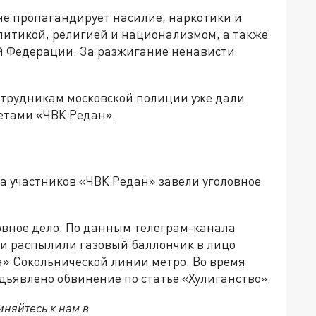
 не пропагандирует насилие, наркотики и
олитикой, религией и национализмом, а также
й Федерации. За разжигание ненависти
отрудникам московской полиции уже дали
етами «ЧВК Редан».
а участников «ЧВК Редан» завели уголовное
овное дело. По данным телеграм-канала
 и распылили газовый баллончик в лицо
а» Сокольнической линии метро. Во время
дъявлено обвинение по статье «Хулиганство».
няйтесь к нам в