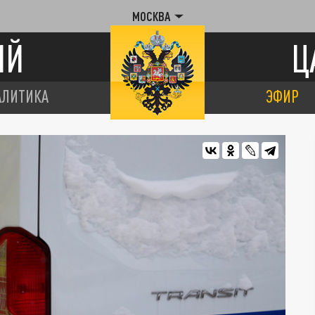
МОСКВА
ИЙ
Ц
АЛИТИКА
ЭФИР