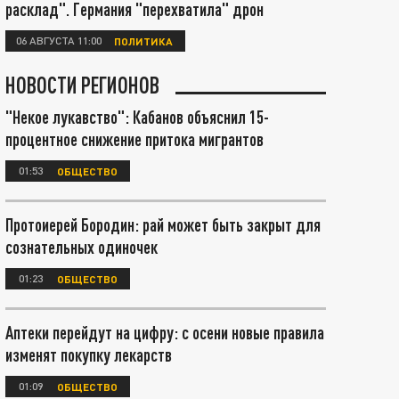
расклад". Германия "перехватила" дрон
06 АВГУСТА 11:00
ПОЛИТИКА
НОВОСТИ РЕГИОНОВ
"Некое лукавство": Кабанов объяснил 15-
процентное снижение притока мигрантов
01:53
ОБЩЕСТВО
Протоиерей Бородин: рай может быть закрыт для
сознательных одиночек
01:23
ОБЩЕСТВО
Аптеки перейдут на цифру: с осени новые правила
изменят покупку лекарств
01:09
ОБЩЕСТВО