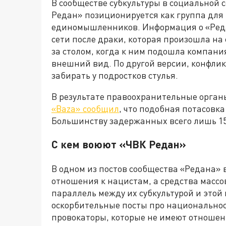
В сообществе субкультуры в социальной 
Редан» позиционируется как группа для
единомышленников. Информация о «Реда
сети после драки, которая произошла на
за столом, когда к ним подошла компани
внешний вид. По другой версии, конфлик
забирать у подростков стулья.
В результате правоохранительные орган
«
Baza
» сообщил
, что подобная потасовк
Большинству задержанных всего лишь 15
С кем воюют «ЧВК Редан»
В одном из постов сообщества «Редана» в
отношения к нацистам, а средства масс
параллель между их субкультурой и этой
оскорбительные посты про национальнос
провокаторы, которые не имеют отношен