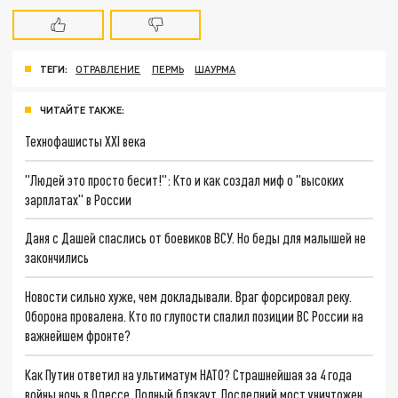
ТЕГИ:
ОТРАВЛЕНИЕ
ПЕРМЬ
ШАУРМА
ЧИТАЙТЕ ТАКЖЕ:
Технофашисты XXI века
"Людей это просто бесит!": Кто и как создал миф о "высоких
зарплатах" в России
Даня с Дашей спаслись от боевиков ВСУ. Но беды для малышей не
закончились
Новости сильно хуже, чем докладывали. Враг форсировал реку.
Оборона провалена. Кто по глупости спалил позиции ВС России на
важнейшем фронте?
Как Путин ответил на ультиматум НАТО? Страшнейшая за 4 года
войны ночь в Одессе. Полный блэкаут. Последний мост уничтожен