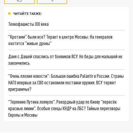
ЧИТАЙТЕ ТАКЖЕ:
Технофашисты XXI века
"Кротами" были все? Теракт в центре Москвы: На генералов
охотятся "живые дроны"
Даня с Дашей спаслись от боевиков ВСУ. Но беды для малышей не
закончились
"Очень плохие новости": Большая ошибка Palantir в России. Страны
НАТО впервые за СВО остановили поставки оружия. ВСУ теряют
приграничье?
"Терпение Путина лопнуло". Рекордный удар по Киеву "пересёк
красные линии". Особые спецы КНДР на ЛБС? Тайные переговоры
Европы и Москвы