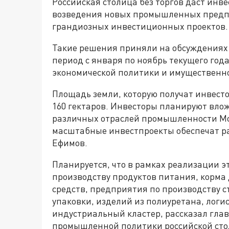
Российская столица без торгов даст инве
возведения новых промышленных предпр
грандиозных инвестиционных проектов.
Такие решения приняли на обсуждениях
период с января по ноябрь текущего год
экономической политики и имущественн
Площадь земли, которую получат инвесто
160 гектаров. Инвесторы планируют вло
различных отраслей промышленности Мо
масштабные инвестпроекты обеспечат ра
Ефимов.
Планируется, что в рамках реализации э
производству продуктов питания, корма
средств, предприятия по производству с
упаковки, изделий из полиуретана, логи
индустриальный кластер, рассказал гла
промышленной политики российской сто