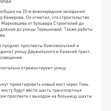
орода.
сообщил на 33-м внеочередном заседании
р Кемерова. Он отметил, что строительство
ы Марковцева от бульвара Строителей до
одления до улицы Терешковой. Также работы
ва.
и продлят проспекты Комсомольский и
динит улицу Двужильного и Казачий тракт,
 освещения.
капитально отремонтируют улицу
нут проектировать новый мост через Томь.
К мосту будут вести шесть транспортных
ском проспекте с выходом на больницу шахты