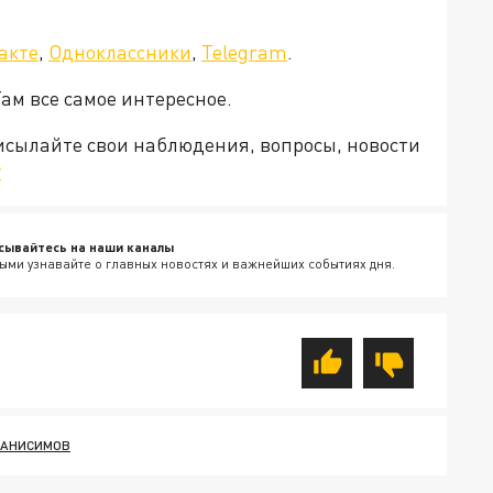
акте
,
Одноклассники
,
Telegram
.
Там все самое интересное.
рисылайте свои наблюдения, вопросы, новости
v
сывайтесь на наши каналы
ыми узнавайте о главных новостях и важнейших событиях дня.
АНИСИМОВ