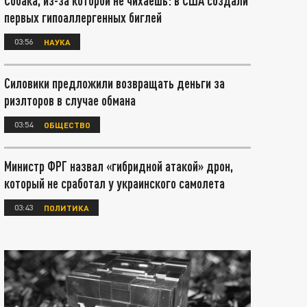
Собака, из-за которой не чихаешь: в США создали
первых гипоаллергенных биглей
03:56
НАУКА
Силовики предложили возвращать деньги за
риэлторов в случае обмана
03:54
ОБЩЕСТВО
Министр ФРГ назвал «гибридной атакой» дрон,
который не сработал у украинского самолета
03:43
ПОЛИТИКА