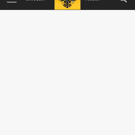
115093, г. Москва, переулок Партийный,
д.1, к.57, стр.3, эт.1, пом.I, ком.45
Тел.:
+7 (495) 374-77-73
info@tsargrad.tv
Адрес для пресс-релизов
press@tsargrad.tv
Средство массовой информации сетевое издание