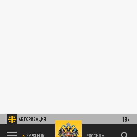
18+
АВТОРИЗАЦИЯ
89.93 EUR
РОССИЯ