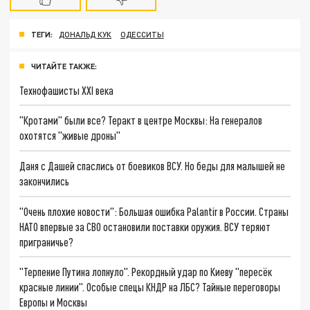
ТЕГИ:
ДОНАЛЬД КУК
ОДЕССИТЫ
ЧИТАЙТЕ ТАКЖЕ:
Технофашисты XXI века
"Кротами" были все? Теракт в центре Москвы: На генералов
охотятся "живые дроны"
Даня с Дашей спаслись от боевиков ВСУ. Но беды для малышей не
закончились
"Очень плохие новости": Большая ошибка Palantir в России. Страны
НАТО впервые за СВО остановили поставки оружия. ВСУ теряют
приграничье?
"Терпение Путина лопнуло". Рекордный удар по Киеву "пересёк
красные линии". Особые спецы КНДР на ЛБС? Тайные переговоры
Европы и Москвы