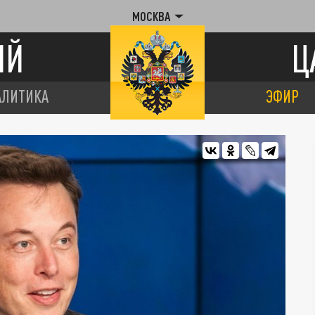
МОСКВА
ИЙ
Ц
АЛИТИКА
ЭФИР