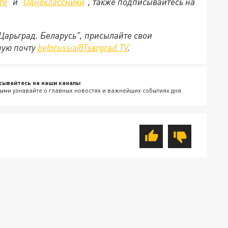
те
" и "
Одноклассники
", также подписывайтесь на
"Царьград. Беларусь", присылайте свои
ную почту
belorussia@Tsargrad.TV
.
сывайтесь на наши каналы
ыми узнавайте о главных новостях и важнейших событиях дня.