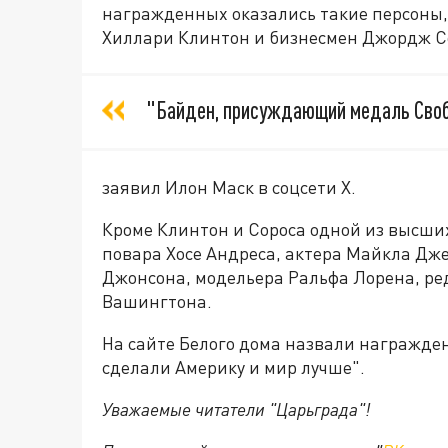
награжденных оказались такие персоны,
Хиллари Клинтон и бизнесмен Джордж С
"Байден, присуждающий медаль Свобо
заявил Илон Маск в соцсети Х.
Кроме Клинтон и Сороса одной из высш
повара Хосе Андреса, актера Майкла Дже
Джонсона, модельера Ральфа Лорена, ред
Вашингтона.
На сайте Белого дома назвали награжд
сделали Америку и мир лучше".
Уважаемые читатели "Царьграда"!