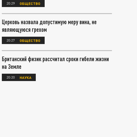
20:29
ОБЩЕСТВО
Церковь назвала допустимую меру вина, не
являющуюся грехом
20:27
ОБЩЕСТВО
Британский физик рассчитал сроки гибели жизни
на Земле
20:20
НАУКА