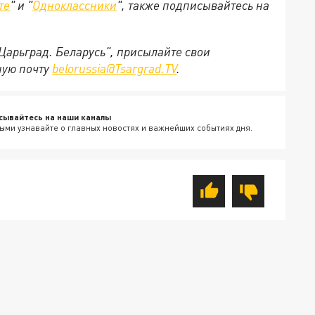
те
" и "
Одноклассники
", также подписывайтесь на
"Царьград. Беларусь", присылайте свои
ную почту
belorussia@Tsargrad.TV
.
сывайтесь на наши каналы
ыми узнавайте о главных новостях и важнейших событиях дня.