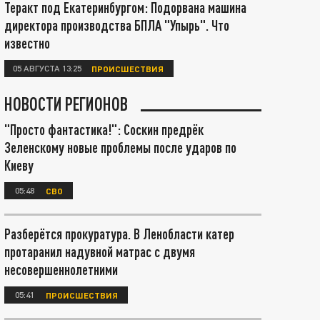
Теракт под Екатеринбургом: Подорвана машина
директора производства БПЛА "Упырь". Что
известно
05 АВГУСТА 13:25
ПРОИСШЕСТВИЯ
НОВОСТИ РЕГИОНОВ
"Просто фантастика!": Соскин предрёк
Зеленскому новые проблемы после ударов по
Киеву
05:48
СВО
Разберётся прокуратура. В Ленобласти катер
протаранил надувной матрас с двумя
несовершеннолетними
05:41
ПРОИСШЕСТВИЯ