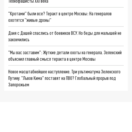
Технофашисты XXI века
"Кротами" были все? Теракт в центре Москвы: На генералов
охотятся "живые дроны"
Даня с Дашей спаслись от боевиков ВСУ. Но беды для малышей не
закончились
"Мы вас заставим": Жуткие детали охоты на генерала. Зеленский
объяснил главный смысл теракта в центре Москвы
Новое масштабнейшее наступление. Три ультиматума Зеленского
Путину. "Львов Кима" поставят на ПВО? Глобальный прорыв под
Запорожьем