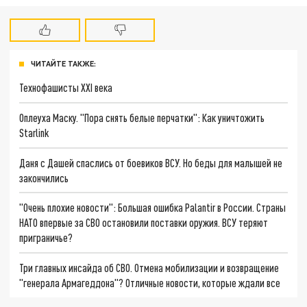
ЧИТАЙТЕ ТАКЖЕ:
Технофашисты XXI века
Оплеуха Маску. "Пора снять белые перчатки": Как уничтожить
Starlink
Даня с Дашей спаслись от боевиков ВСУ. Но беды для малышей не
закончились
"Очень плохие новости": Большая ошибка Palantir в России. Страны
НАТО впервые за СВО остановили поставки оружия. ВСУ теряют
приграничье?
Три главных инсайда об СВО. Отмена мобилизации и возвращение
"генерала Армагеддона"? Отличные новости, которые ждали все