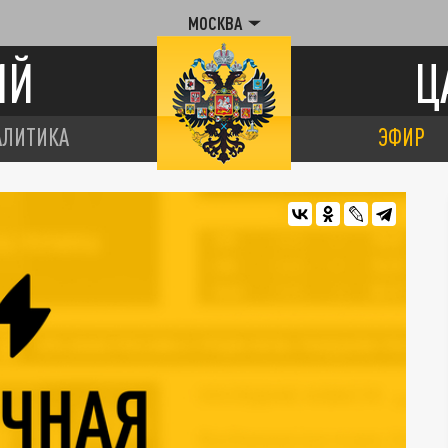
МОСКВА
ИЙ
Ц
АЛИТИКА
ЭФИР