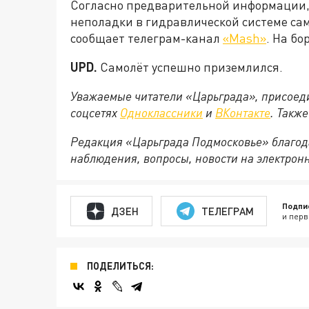
Согласно предварительной информации,
неполадки в гидравлической системе сам
сообщает телеграм-канал
«
Mash
»
. На бо
UPD.
Самолёт успешно приземлился.
Уважаемые читатели «Царьграда», присоеди
соцсетях
Одноклассники
и
ВКонтакте
. Такж
Редакция «Царьграда Подмосковье» благод
наблюдения, вопросы, новости на электрон
Подпи
ДЗЕН
ТЕЛЕГРАМ
и перв
ПОДЕЛИТЬСЯ: