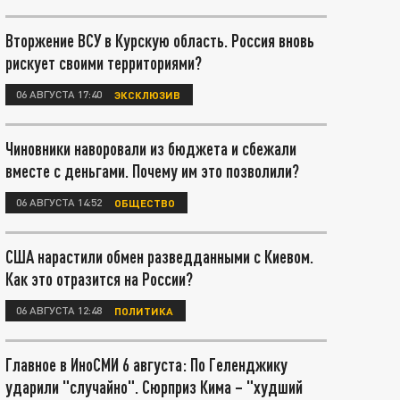
Вторжение ВСУ в Курскую область. Россия вновь
рискует своими территориями?
06 АВГУСТА 17:40
ЭКСКЛЮЗИВ
Чиновники наворовали из бюджета и сбежали
вместе с деньгами. Почему им это позволили?
06 АВГУСТА 14:52
ОБЩЕСТВО
США нарастили обмен разведданными с Киевом.
Как это отразится на России?
06 АВГУСТА 12:48
ПОЛИТИКА
Главное в ИноСМИ 6 августа: По Геленджику
ударили "случайно". Сюрприз Кима – "худший