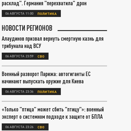
расклад". Германия "перехватила" дрон
06 АВГУСТА 11:00
ПОЛИТИКА
НОВОСТИ РЕГИОНОВ
Алаудинов призвал вернуть смертную казнь для
трибунала над ВСУ
06 АВГУСТА 23:59
СВО
Военный разворот Парижа: автогиганты ЕС
начинают выпускать оружие для Киева
06 АВГУСТА 23:36
ПОЛИТИКА
«Только "птица" может сбить "птицу"»: военный
эксперт о системном подходе к защите от БПЛА
06 АВГУСТА 23:26
СВО