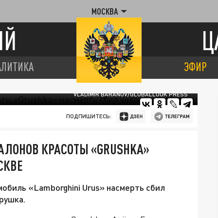
МОСКВА
ИЙ
Ц
АЛИТИКА
ЭФИР
VLADIMIR BARANOV/GLOBALLOOK PRESS
ПОДПИШИТЕСЬ:
АЛОНОВ КРАСОТЫ «GRUSHKA»
СКВЕ
обиль «Lamborghini Urus» насмерть сбил
рушка.