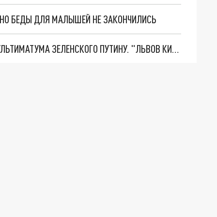
. НО БЕДЫ ДЛЯ МАЛЫШЕЙ НЕ ЗАКОНЧИЛИСЬ
НОВОЕ МАСШТАБНЕЙШЕЕ НАСТУПЛЕНИЕ. ТРИ УЛЬТИМАТУМА ЗЕЛЕНСКОГО ПУТИНУ. "ЛЬВОВ КИМА" ПОСТАВЯТ НА ПВО? ГЛОБАЛЬНЫЙ ПРОРЫВ ПОД ЗАПОРОЖЬЕМ