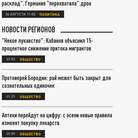
расклад". Германия "перехватила" дрон
06 АВГУСТА 11:00
ПОЛИТИКА
НОВОСТИ РЕГИОНОВ
"Некое лукавство": Кабанов объяснил 15-
процентное снижение притока мигрантов
01:53
ОБЩЕСТВО
Протоиерей Бородин: рай может быть закрыт для
сознательных одиночек
01:23
ОБЩЕСТВО
Аптеки перейдут на цифру: с осени новые правила
изменят покупку лекарств
01:09
ОБЩЕСТВО