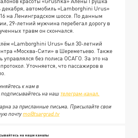
салонов красоты «Grushka» Алёны Грушка
24 декабря, автомобиль «Lamborghini Urus»
№16 на Ленинградском шоссе. По данным
ии, 29-летний мужчина перебегал дорогу в
лученных травм он скончался.
рулём «Lamborghini Urus» был 30-летний
центра «Москва-Сити» в Шереметьево. Также
ь управлялся без полиса ОСАГО. За это на
ротокол. Уточняется, что пассажиров в
о.
няйтесь к нам в
е подписывайтесь на наш
телеграм-канал.
арна за присланные письма. Присылайте свои
ную почту
mo@tsargrad.tv
сывайтесь на наши каналы