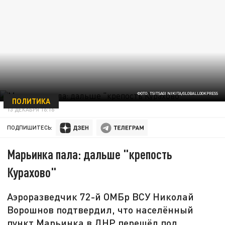
ФОТО: TSITSAGI NIKITA/GLOBALLOOKPRESS
ПОЛИТИКА
13 ДЕКАБРЯ 16:16
ПОДПИШИТЕСЬ:
Марьинка пала: дальше "крепость
Курахово"
Аэроразведчик 72-й ОМБр ВСУ Николай
Ворошнов подтвердил, что населённый
пункт Марьинка в ДНР перешёл под