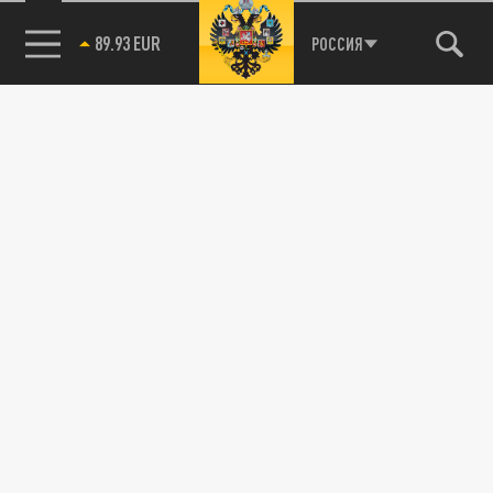
85.64 BRENT
РОССИЯ
115093, г. Москва, переулок Партийный,
д.1, к.57, стр.3, эт.1, пом.I, ком.45
Тел.:
+7 (495) 374-77-73
info@tsargrad.tv
Адрес для пресс-релизов
press@tsargrad.tv