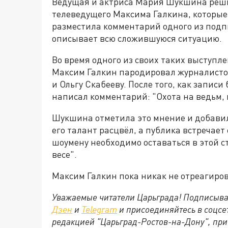
Ведущая и актриса Мария Шукшина реши
телеведущего Максима Галкина, которые 
разместила комментарий одного из подпи
описывает всю сложившуюся ситуацию.
Во время одного из своих таких выступл
Максим Галкин пародировал журналисто
и Ольгу Скабееву. После того, как запис
написал комментарий: "Охота на ведьм, 
Шукшина отметила это мнение и добавила
его талант расцвёл, а публика встречает
шоумену необходимо оставаться в этой ст
весе".
Максим Галкин пока никак не отреагиро
Уважаемые читатели Царьграда! Подписыва
Дзен
и
Telegram
и присоединяйтесь в соцс
редакцией "Царьград-Ростов-на-Дону", при