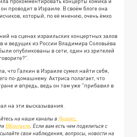
ла прокомментировать концерты комика и
он проводит в Израиле. В своём блоге она
счиков, который, по её мнению, очень ёмко
ений на сценах израильских концертных залов
в и ведущих из России Владимира Соловьёва
и были опубликованы в сети, один из зрителей
говорите?".
, что Галкин в Израиле сумел найти себя,
 его по-домашнему. Актриса полагает, что
ране и впредь, ведь он там уже "прибавил в
вал на эти высказывания.
йтесь на наши каналы в
Яндекс.
ети
ВКонтакте
. Если вам есть чем поделиться с
сылайте свои наблюдения, вопросы, новости на