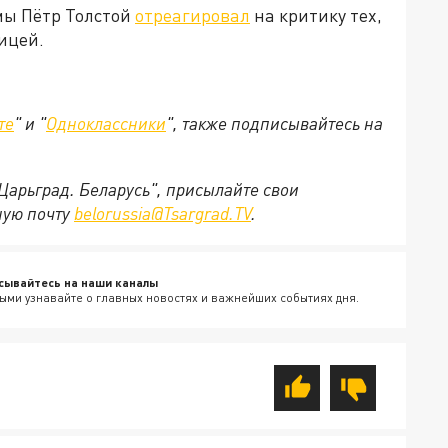
мы Пётр Толстой
отреагировал
на критику тех,
ницей.
те
" и "
Одноклассники
", также подписывайтесь на
"Царьград. Беларусь", присылайте свои
ную почту
belorussia@Tsargrad.TV
.
сывайтесь на наши каналы
ыми узнавайте о главных новостях и важнейших событиях дня.