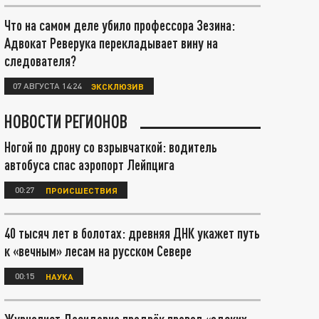
Что на самом деле убило профессора Зезина:
Адвокат Реверука перекладывает вину на
следователя?
07 АВГУСТА 14:24
ЭКСКЛЮЗИВ
НОВОСТИ РЕГИОНОВ
Ногой по дрону со взрывчаткой: водитель
автобуса спас аэропорт Лейпцига
00:27
ПРОИСШЕСТВИЯ
40 тысяч лет в болотах: древняя ДНК укажет путь
к «вечным» лесам на русском Севере
00:15
НАУКА