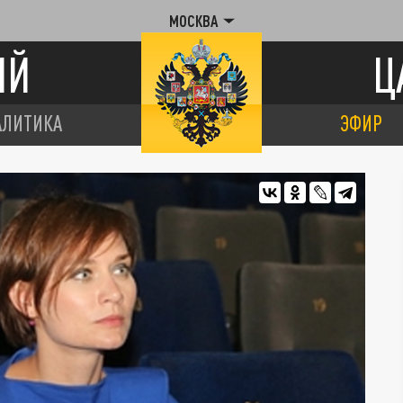
МОСКВА
ИЙ
Ц
АЛИТИКА
ЭФИР