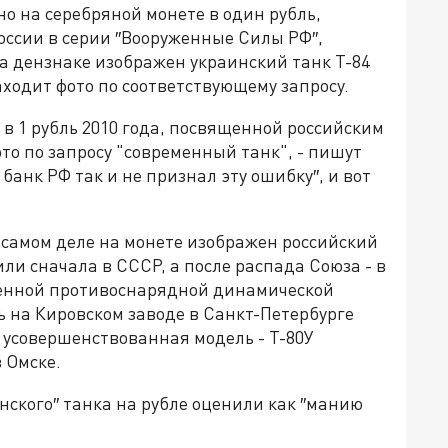
о на серебряной монете в один рубль,
оссии в серии ″Вооруженные Силы РФ″,
на дензнаке изображен украинский танк Т-84
находит фото по соответствующему запросу.
 в 1 рубль 2010 года, посвященной российским
то по запросу "современный танк", - пишут
банк РФ так и не признал эту ошибку″, и вот
а самом деле на монете изображен российский
ли сначала в СССР, а после распада Союза - в
роенной противоснарядной динамической
 на Кировском заводе в Санкт-Петербурге
е усовершенствованная модель - Т-80У
 Омске.
нского″ танка на рубле оценили как ″манию