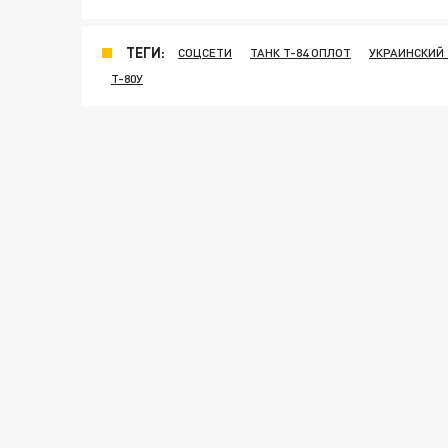
ТЕГИ:
СОЦСЕТИ
ТАНК Т-84 ОПЛОТ
УКРАИНСКИЙ
Т-80У