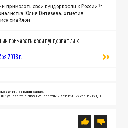
ии примазать свои вундервафли к России?″ -
урналистка Юлия Витязева, отметив
ся смайлом.
ании примазать свои вундервафли к
ря 2018 г.
сывайтесь на наши каналы
ыми узнавайте о главных новостях и важнейших событиях дня.