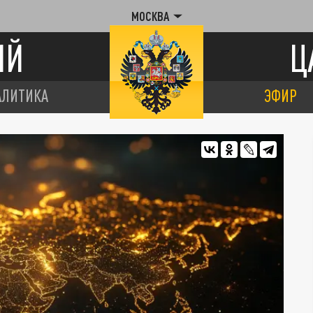
МОСКВА
ИЙ
Ц
АЛИТИКА
ЭФИР