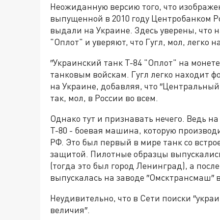
Неожиданную версию того, что изображен
выпущенной в 2010 году Центробанком Р
выдали на Украине. Здесь уверены, что 
"Оплот" и уверяют, что Гугл, мол, легко 
″Украинский танк Т-84 "Оплот" на монете
танковым войскам. Гугл легко находит фо
на Украине, добавляя, что ″Центральный 
так, мол, в России во всем.
Однако тут и признавать нечего. Ведь н
Т-80 - боевая машина, которую производи
РФ. Это был первый в мире танк со вст
защитой. Пилотные образцы выпускались
(тогда это был город Ленинград), а посл
выпускалась на заводе ″Омсктрансмаш″ в
Неудивительно, что в Сети поиски ″украи
величия″.