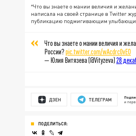
″Что вы знаете о мании величия и желан
написала на своей странице в Twitter ж
публикацию подмигивающим улыбающим
Что вы знаете о мании величия и жел
России?
pic.twitter.com/wAcdrc0vEO
— Юлия Витязева (@Vityzeva)
28 декаб
Подпи
ДЗЕН
ТЕЛЕГРАМ
и перв
ПОДЕЛИТЬСЯ: