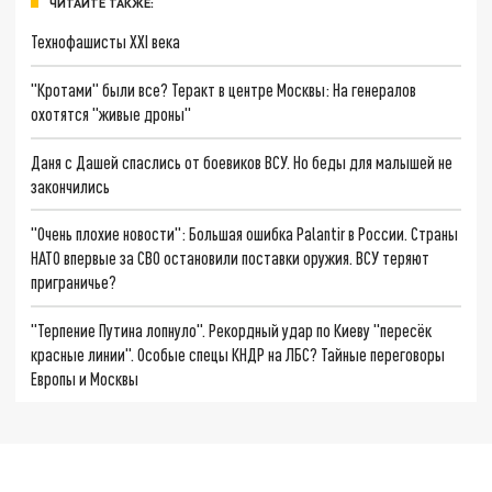
ЧИТАЙТЕ ТАКЖЕ:
Технофашисты XXI века
"Кротами" были все? Теракт в центре Москвы: На генералов
охотятся "живые дроны"
Даня с Дашей спаслись от боевиков ВСУ. Но беды для малышей не
закончились
"Очень плохие новости": Большая ошибка Palantir в России. Страны
НАТО впервые за СВО остановили поставки оружия. ВСУ теряют
приграничье?
"Терпение Путина лопнуло". Рекордный удар по Киеву "пересёк
красные линии". Особые спецы КНДР на ЛБС? Тайные переговоры
Европы и Москвы