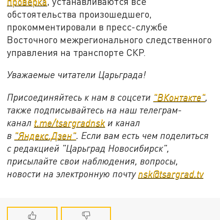
проверка
, устанавливаются все
обстоятельства произошедшего,
прокомментировали в пресс-службе
Восточного межрегионального следственного
управления на транспорте СКР.
Уважаемые читатели Царьграда!
Присоединяйтесь к нам в соцсети
"
ВКонтакте
"
,
также подписывайтесь на наш телеграм-
канал
t.me/tsargradnsk
и канал
в
"
Яндекс.Дзен
"
. Если вам есть чем поделиться
с редакцией "Царьград Новосибирск",
присылайте свои наблюдения, вопросы,
новости на электронную почту
nsk@tsargrad.tv