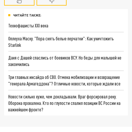
ЧИТАЙТЕ ТАКЖЕ:
Технофашисты XXI века
Оплеуха Маску. "Пора снять белые перчатки": Как уничтожить
Starlink
Даня с Дашей спаслись от боевиков ВСУ. Но беды для малышей не
закончились
Три главных инсайда об СВО. Отмена мобилизации и возвращение
"генерала Армагеддона"? Отличные новости, которые ждали все
Новости сильно хуже, чем докладывали. Враг форсировал реку.
Оборона провалена. Кто по глупости спалил позиции ВС России на
важнейшем фронте?