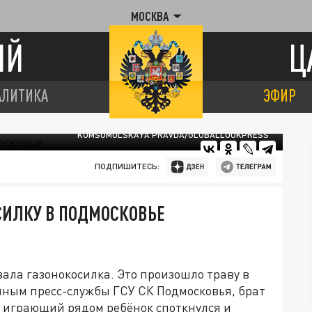
МОСКВА
ИЙ
Ц
АЛИТИКА
ЭФИР
KOMSOMOLSKAYA PRAVDA/GLOBALLOOKPRESS
ПОДПИШИТЕСЬ:
СИЛКУ В ПОДМОСКОВЬЕ
ала газонокосилка. Это произошло траву в
нным пресс-службы ГСУ СК Подмосковья, брат
а играющий рядом ребёнок споткнулся и