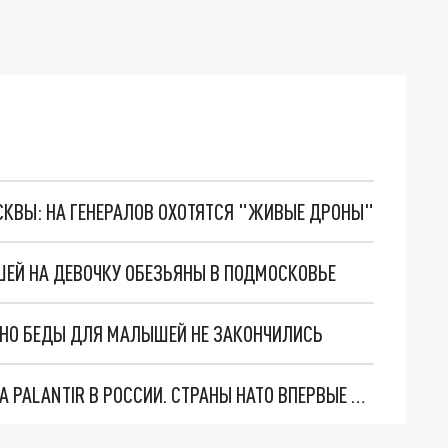
ОСКВЫ: НА ГЕНЕРАЛОВ ОХОТЯТСЯ "ЖИВЫЕ ДРОНЫ"
ЕЙ НА ДЕВОЧКУ ОБЕЗЬЯНЫ В ПОДМОСКОВЬЕ
. НО БЕДЫ ДЛЯ МАЛЫШЕЙ НЕ ЗАКОНЧИЛИСЬ
"ОЧЕНЬ ПЛОХИЕ НОВОСТИ": БОЛЬШАЯ ОШИБКА PALANTIR В РОССИИ. СТРАНЫ НАТО ВПЕРВЫЕ ЗА СВО ОСТАНОВИЛИ ПОСТАВКИ ОРУЖИЯ. ВСУ ТЕРЯЮТ ПРИГРАНИЧЬЕ?