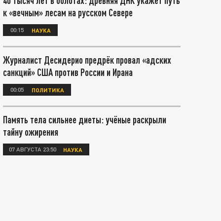
40 тысяч лет в болотах: древняя ДНК укажет путь
к «вечным» лесам на русском Севере
00:15
НАУКА
Журналист Десидерио предрёк провал «адских
санкций» США против России и Ирана
00:05
ПОЛИТИКА
Память тела сильнее диеты: учёные раскрыли
тайну ожирения
07 АВГУСТА 23:50
НАУКА