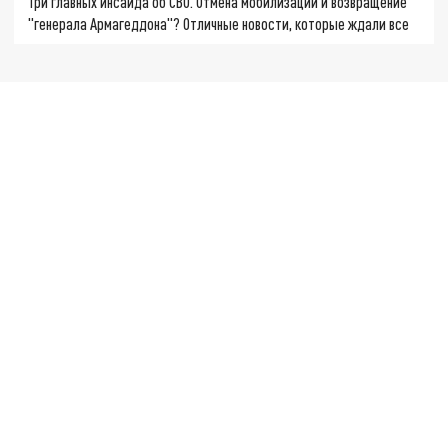
Три главных инсайда об СВО. Отмена мобилизации и возвращение
"генерала Армагеддона"? Отличные новости, которые ждали все